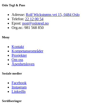
Oslo Tegl & Puss
Adresse:
Rolf Wickstrøms vei 15, 0484 Oslo
Telefon:
22 12 00 54
Epost:
post@oslotegl.no
Org.nr.:
981 568 850
Meny
Kontakt
Kompetanseområder
Prosjekter
Om oss
Åpenhetsloven
Sosiale medier
Facebook
Instagram
LinkedIn
Sertifiseringer