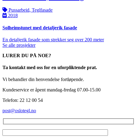
Pussarbeid
,
Teglfasade
2018
Solheimstunet med detaljerik fasade
En detaljerik fasade som strekker seg over 200 meter
Se alle prosjekter
LURER DU PÅ NOE?
Ta kontakt med oss for en uforpliktende prat.
Vi behandler din henvendelse fortløpende.
Kundeservice er åpent mandag-fredag 07.00-15.00
Telefon: 22 12 00 54
post@oslotegl.no